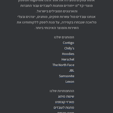
אתוס עסקים מפעילה את אתר logo-me.co.il המספק
מוצרי קד"מ ייחודים ומתנות לעובדים עבור החברות
והארגונים המובילים בישראל.
אנחנו עובדים מול עשרות ספקים, מותגים, יצרנים ובעלי
מלאכה שנבחרו בקפידה, על מנת לספק ללקוחותינו את
השירות והמוצר האיכותי ביותר.
המותגים שלנו
Contigo
Chilly's
Hoodies
Herschel
The North Face
JBL
Samsonite
Lexon
ההתמחויות שלנו
שיטות מיתוג
מארזי קונספט
מתנות לעובדים