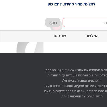
להצעת מחיר מהירה, לחצו כאן
חפש
המלצות
צור קשר
אתוס עסקים מפעילה את אתר logo-me.co.il המספק
קד"מ ייחודים ומתנות לעובדים עבור החברות
והארגונים המובילים בישראל.
בדים מול עשרות ספקים, מותגים, יצרנים ובעלי
בחרו בקפידה, על מנת לספק ללקוחותינו את
השירות והמוצר האיכותי ביותר.