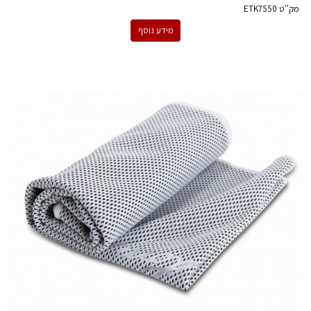
מק''ט
ETK7550
מידע נוסף