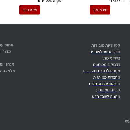
מק''ט
ETK7558
ק''ט
ETK7550
מידע נוסף
מידע נוסף
קטגוריות מובילות
מוצרי 
תיקי מחשב לעובדים
ביגוד איכותי
אנחנו עו
בקבוקים ממותגים
מלאכה שנ
מתנות לכנסים ותערוכות
מחברות ממותגות
הדפסה על גאדג'טים
גרביים ממותגות
מתנות לעובד חדש
ים