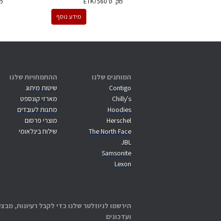
מק''ט
ETK7560
מ
מידע נוסף
המותגים שלנו
ההתמחויות שלנו
Contigo
שיטות מיתוג
Chilly's
מארזי קונספט
Hoodies
מתנות לעובדים
Herschel
מוצרי פרסום
The North Face
שילוח בינלאומי
JBL
Samsonite
Lexon
הירשמו לניוזלטר שלנו כדי לקבל רעיונות, מבצע
ועדכונים