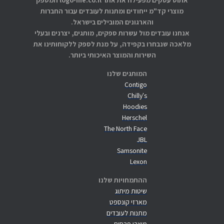
אתוס עסקים מפעילה את אתר logo-me.co.il המספק
מוצרי קד"מ ייחודים ומתנות לעובדים עבור החברות
והארגונים המובילים בישראל.
אנחנו עובדים מול עשרות ספקים, מותגים, יצרנים ובעלי
מלאכה שנבחרו בקפידה, על מנת לספק ללקוחותינו את
השירות והמוצר האיכותי ביותר.
המותגים שלנו
Contigo
Chilly's
Hoodies
Herschel
The North Face
JBL
Samsonite
Lexon
ההתמחויות שלנו
שיטות מיתוג
מארזי קונספט
מתנות לעובדים