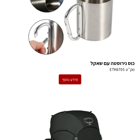
כוס נירוסטה עם שאקל
מק''ט
ETK6705
מידע נוסף