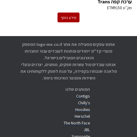
ערכת קפה Trans
מק''ט
ETM9150
מידע נוסף
אתוס עסקים מפעילה את אתר logo-me.co.il המספק
מוצרי קד"מ ייחודים ומתנות לעובדים עבור החברות
והארגונים המובילים בישראל.
אנחנו עובדים מול עשרות ספקים, מותגים, יצרנים ובעלי
מלאכה שנבחרו בקפידה, על מנת לספק ללקוחותינו את
השירות והמוצר האיכותי ביותר.
המותגים שלנו
Contigo
Chilly's
Hoodies
Herschel
The North Face
JBL
Samsonite