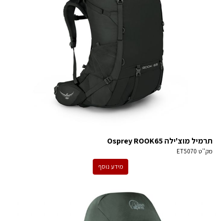
תרמיל מוצ'ילה Osprey ROOK65
מק''ט
ET5070
מידע נוסף