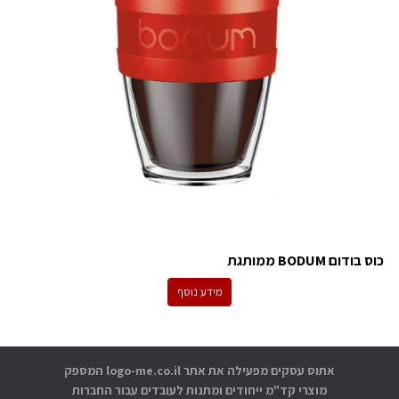
כוס בודום BODUM ממותגת
מידע נוסף
אתוס עסקים מפעילה את אתר logo-me.co.il המספק
מוצרי קד"מ ייחודים ומתנות לעובדים עבור החברות