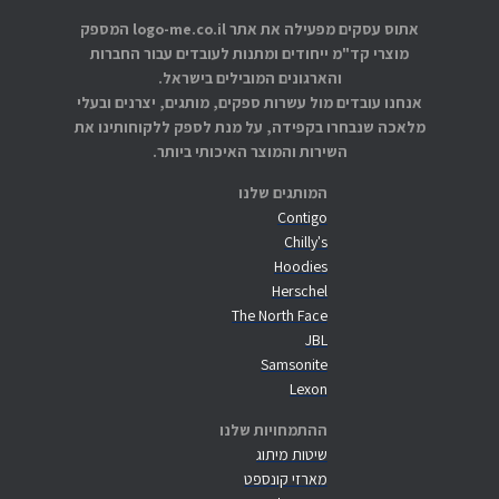
אתוס עסקים מפעילה את אתר logo-me.co.il המספק
מוצרי קד"מ ייחודים ומתנות לעובדים עבור החברות
והארגונים המובילים בישראל.
אנחנו עובדים מול עשרות ספקים, מותגים, יצרנים ובעלי
מלאכה שנבחרו בקפידה, על מנת לספק ללקוחותינו את
השירות והמוצר האיכותי ביותר.
המותגים שלנו
Contigo
Chilly's
Hoodies
Herschel
The North Face
JBL
Samsonite
Lexon
ההתמחויות שלנו
שיטות מיתוג
מארזי קונספט