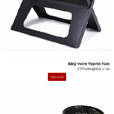
מנגל מתקפל איכותי BBQ
מק''ט
ETPFoldingBBQ2
מידע נוסף