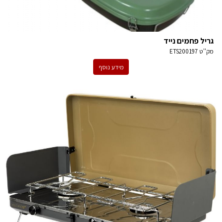
גריל פחמים נייד
מק''ט
ETS200197
מידע נוסף