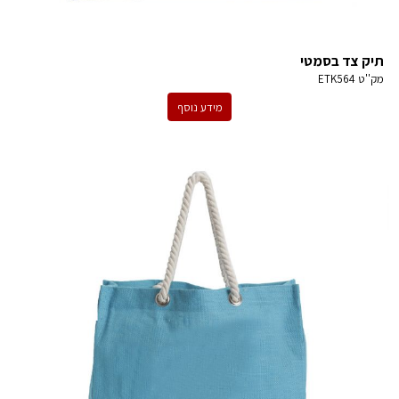
תיק צד בסמטי
מק''ט
ETK564
מידע נוסף