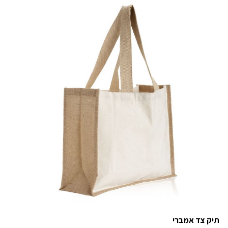
תיק צד אמברי