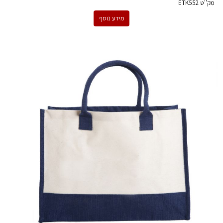
מק''ט
ETK552
מידע נוסף