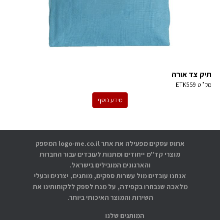
תיק צד אורה
מק''ט
ETK559
מידע נוסף
אתוס עסקים מפעילה את אתר logo-me.co.il המספק
מוצרי קד"מ ייחודים ומתנות לעובדים עבור החברות
והארגונים המובילים בישראל.
אנחנו עובדים מול עשרות ספקים, מותגים, יצרנים ובעלי
מלאכה שנבחרו בקפידה, על מנת לספק ללקוחותינו את
השירות והמוצר האיכותי ביותר.
המותגים שלנו