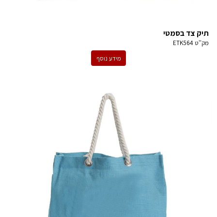
תיק צד בסמטי
מק''ט
ETK564
מידע נוסף