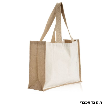
תיק צד אמברי