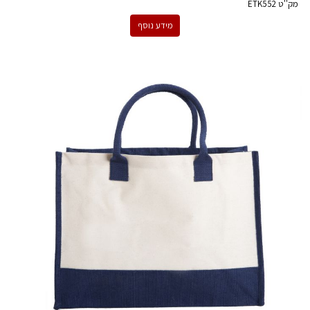
מק''ט
ETK552
מידע נוסף