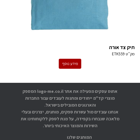
תיק צד אורה
מק''ט
ETK559
מידע נוסף
אתוס עסקים מפעילה את אתר logo-me.co.il המספק
מוצרי קד"מ ייחודים ומתנות לעובדים עבור החברות
והארגונים המובילים בישראל.
אנחנו עובדים מול עשרות ספקים, מותגים, יצרנים ובעלי
מלאכה שנבחרו בקפידה, על מנת לספק ללקוחותינו את
השירות והמוצר האיכותי ביותר.
המותגים שלנו