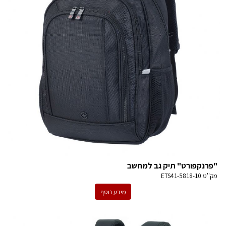
"פרנקפורט" תיק גב למחשב
מק''ט
ETS41-5818-10
מידע נוסף