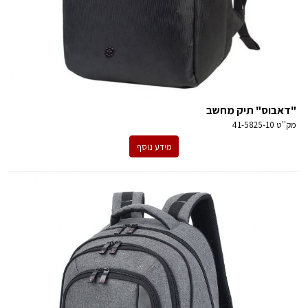
"דאבוס" תיק מחשב
מק''ט
41-5825-10
מידע נוסף