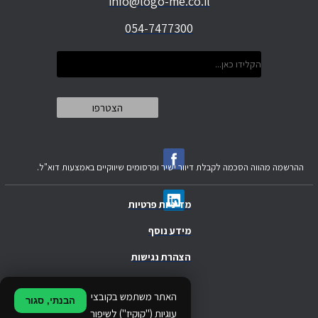
info@logo-me.co.il
054-7477300
ההרשמה מהווה הסכמה לקבלת דיוור ישיר ופרסומים שיווקיים באמצעות דוא"ל.
מדיניות פרטיות
מידע נוסף
הצהרת נגישות
.
האתר משתמש בקובצי
הבנתי, סגור
.
עוגיות ("קוקיז") לשיפור