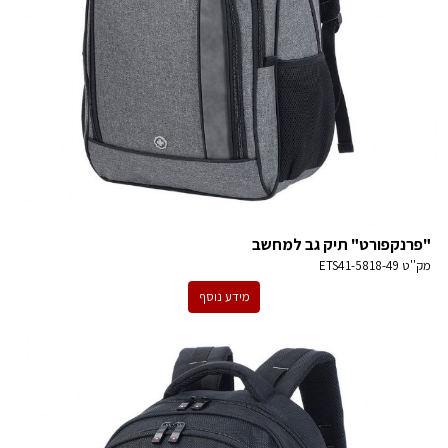
"פרנקפורט" תיק גב למחשב
מק''ט
ETS41-5818-49
מידע נוסף