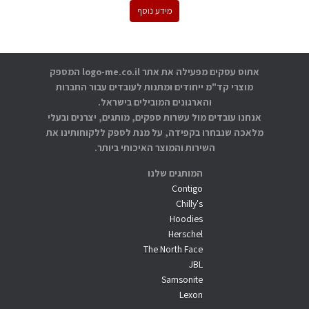
מידע נוסף
אתוס עסקים מפעילה את אתר logo-me.co.il המספק
מוצרי קד"מ ייחודים ומתנות לעובדים עבור החברות
והארגונים המובילים בישראל.
אנחנו עובדים מול עשרות ספקים, מותגים, יצרנים ובעלי
מלאכה שנבחרו בקפידה, על מנת לספק ללקוחותינו את
השירות והמוצר האיכותי ביותר.
המותגים שלנו
Contigo
Chilly's
Hoodies
Herschel
The North Face
JBL
Samsonite
Lexon