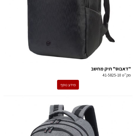
"דאבוס" תיק מחשב
מק''ט
41-5825-10
מידע נוסף