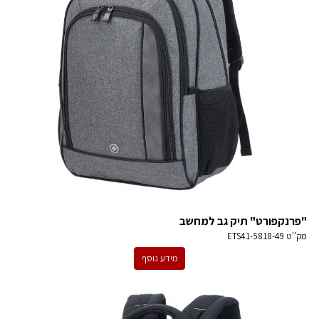
"פרנקפורט" תיק גב למחשב
מק''ט
ETS41-5818-49
מידע נוסף