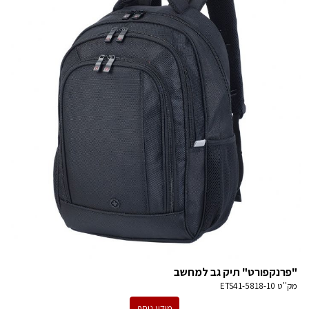
"פרנקפורט" תיק גב למחשב
מק''ט
ETS41-5818-10
מידע נוסף