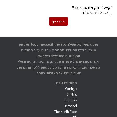
"קייל" תיק מחשב 15.6"
מק''ט
ETS41-5820-45
מידע נוסף
אתוס עסקים מפעילה את אתר logo-me.co.il המספק
מוצרי קד"מ ייחודים ומתנות לעובדים עבור החברות
והארגונים המובילים בישראל.
אנחנו עובדים מול עשרות ספקים, מותגים, יצרנים ובעלי
מלאכה שנבחרו בקפידה, על מנת לספק ללקוחותינו את
השירות והמוצר האיכותי ביותר.
המותגים שלנו
Contigo
Chilly's
Hoodies
Herschel
The North Face