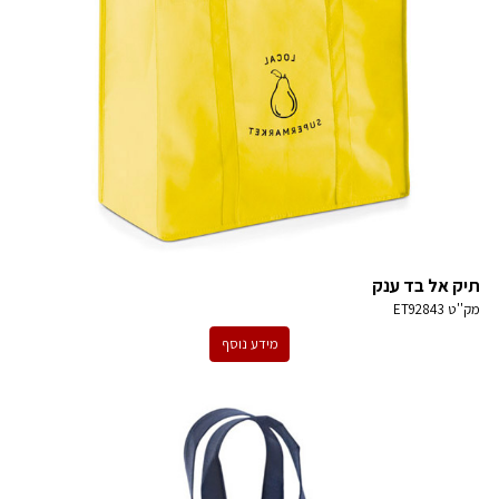
תיק אל בד ענק
מק''ט
ET92843
מידע נוסף