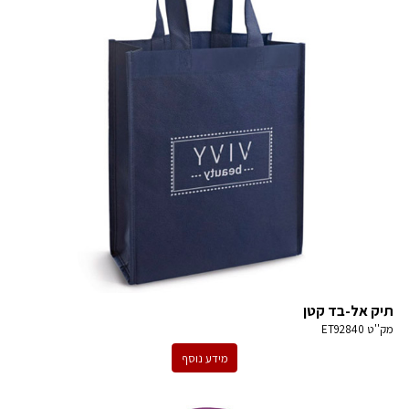
תיק אל-בד קטן
מק''ט
ET92840
מידע נוסף