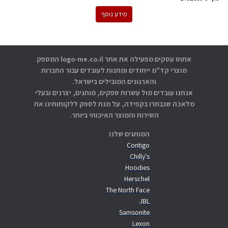
מידע נוסף
אתוס עסקים מפעילה את אתר logo-me.co.il המספק
מוצרי קד"מ ייחודים ומתנות לעובדים עבור החברות
והארגונים המובילים בישראל.
אנחנו עובדים מול עשרות ספקים, מותגים, יצרנים ובעלי
מלאכה שנבחרו בקפידה, על מנת לספק ללקוחותינו את
השירות והמוצר האיכותי ביותר.
המותגים שלנו
Contigo
Chilly's
Hoodies
Herschel
The North Face
JBL
Samsonite
Lexon