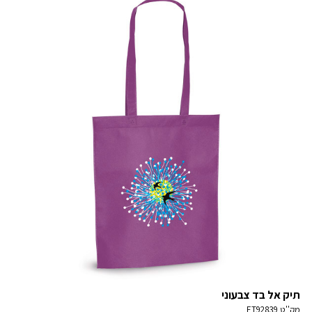
תיק אל בד צבעוני
מק''ט
ET92839