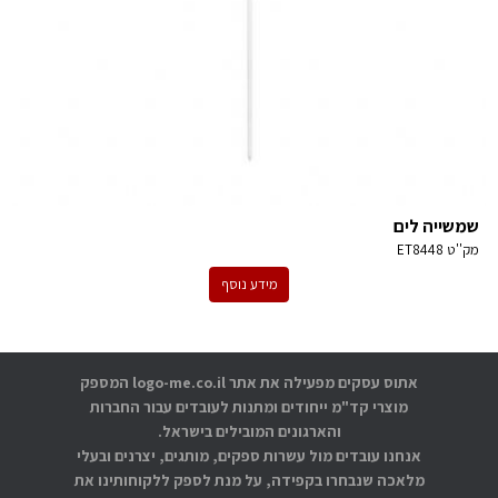
שמשייה לים
מק''ט
ET8448
מידע נוסף
אתוס עסקים מפעילה את אתר logo-me.co.il המספק
מוצרי קד"מ ייחודים ומתנות לעובדים עבור החברות
והארגונים המובילים בישראל.
אנחנו עובדים מול עשרות ספקים, מותגים, יצרנים ובעלי
מלאכה שנבחרו בקפידה, על מנת לספק ללקוחותינו את