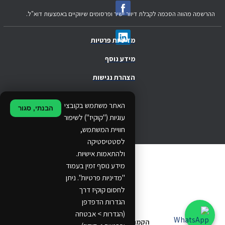
ההרשמה מהווה הסכמה לקבלת דיוור ישיר ופרסומים שיווקיים באמצעות דוא"ל.
מדיניות פרטיות
מידע נוסף
הצהרת נגישות
.
האתר משתמש בקובצי
הבנתי, סגור
.
עוגיות ("קוקיז") לשיפור
חוויית המשתמש,
.
לסטטיסטיקה
ולהתאמות אישיות.
© 2024 Ethos Business. All rights reserved.
מידע נוסף זמין בעמוד
"מדיניות פרטיות". ניתן
...
לחסום קוקיז דרך
..
הגדרות הדפדפן
(הגדרות > אבטחה
הקמת אתרים