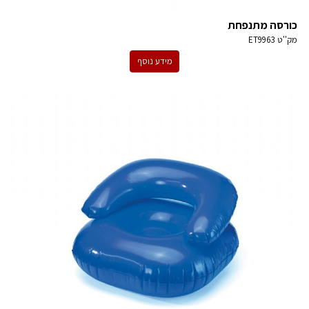
כורסה מתנפחת
מק''ט
ET9963
מידע נוסף