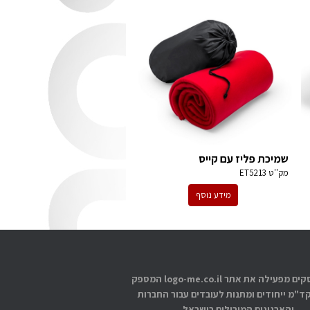
שמיכת פליז עם קייס
מק''ט
ET5213
מידע נוסף
אתוס עסקים מפעילה את אתר logo-me.co.il המספק
קד"מ ייחודים ומתנות לעובדים עבור החברות
והארגונים המובילים בישראל.