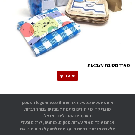
מארז מסיבת עצמאות
מידע נוסף
אתוס עסקים מפעילה את אתר logo-me.co.il המספק
מוצרי קד"מ ייחודים ומתנות לעובדים עבור החברות
והארגונים המובילים בישראל.
אנחנו עובדים מול עשרות ספקים, מותגים, יצרנים ובעלי
מלאכה שנבחרו בקפידה, על מנת לספק ללקוחותינו את