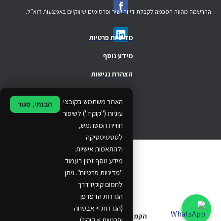
ההרשמה מהווה הסכמה לקבלת דיוור ישיר ופרסומים שיווקיים באמצעות דוא"ל.
מדיניות פרטיות
מידע נוסף
הצהרת נגישות
.
האתר משתמש בקובצי
הבנתי, סגור
.
עוגיות ("קוקיז") לשיפור
חוויית המשתמש,
.
לסטטיסטיקה
ולהתאמות אישיות.
© 2024 Ethos Business. All rights reserved.
מידע נוסף זמין בעמוד
"מדיניות פרטיות". ניתן
...
לחסום קוקיז דרך
..
הגדרות הדפדפן
(הגדרות > אבטחה
הקמת אתרים
ופרטיות > קוקיז).