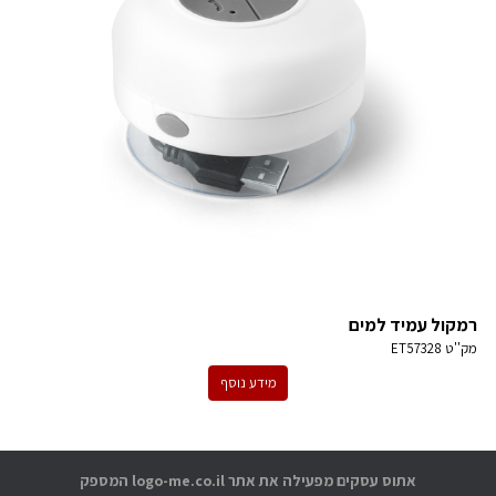
רמקול עמיד למים
מק''ט
ET57328
מידע נוסף
אתוס עסקים מפעילה את אתר logo-me.co.il המספק