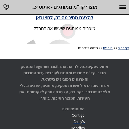
מוצרי קד"מ ממותגים - אתוס ע...
להצעת מחיר מהירה, לחצו כאן
מוצרים ממותגים שיעשו את ההבדל
דף הבית
>>
מותגים
>> ריגטה Regatta
אתוס עסקים מפעילה את אתר logo-me.co.il המספק
מוצרי קד"מ ייחודים ומתנות לעובדים עבור החברות
והארגונים המובילים בישראל.
אנחנו עובדים מול עשרות ספקים, מותגים, יצרנים ובעלי
מלאכה שנבחרו בקפידה, על מנת לספק ללקוחותינו את
השירות והמוצר האיכותי ביותר.
המותגים שלנו
Contigo
Chilly's
Hoodies