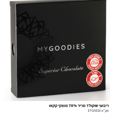
ריבועי שוקולד מריר 70% מוצקי קקאו
מק''ט
ETG5010