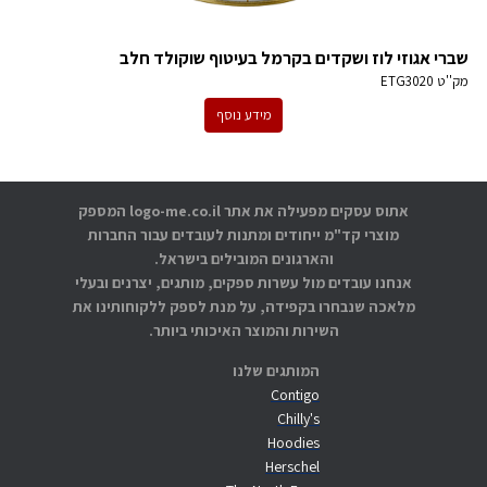
שברי אגוזי לוז ושקדים בקרמל בעיטוף שוקולד חלב
מק''ט
ETG3020
מידע נוסף
אתוס עסקים מפעילה את אתר logo-me.co.il המספק
מוצרי קד"מ ייחודים ומתנות לעובדים עבור החברות
והארגונים המובילים בישראל.
אנחנו עובדים מול עשרות ספקים, מותגים, יצרנים ובעלי
מלאכה שנבחרו בקפידה, על מנת לספק ללקוחותינו את
השירות והמוצר האיכותי ביותר.
המותגים שלנו
Contigo
Chilly's
Hoodies
Herschel