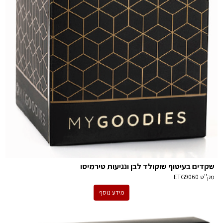
שקדים בעיטוף שוקולד לבן ונגיעות טירמיסו
מק''ט
ETG9060
מידע נוסף