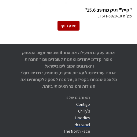
"קייל" תיק מחשב 15.6"
מק''ט
ETS41-5820-10
מידע נוסף
אתוס עסקים מפעילה את אתר logo-me.co.il המספק
מוצרי קד"מ ייחודים ומתנות לעובדים עבור החברות
והארגונים המובילים בישראל.
אנחנו עובדים מול עשרות ספקים, מותגים, יצרנים ובעלי
מלאכה שנבחרו בקפידה, על מנת לספק ללקוחותינו את
השירות והמוצר האיכותי ביותר.
המותגים שלנו
Contigo
Chilly's
Hoodies
Herschel
The North Face