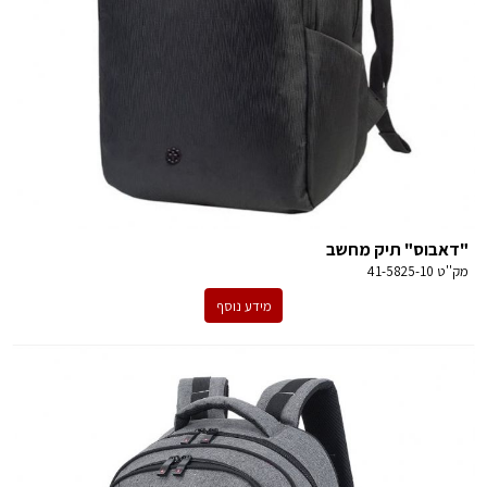
"דאבוס" תיק מחשב
מק''ט
41-5825-10
מידע נוסף