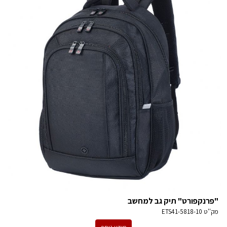
"פרנקפורט" תיק גב למחשב
מק''ט
ETS41-5818-10