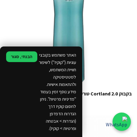
האתר משתמש בקובצי
הבנתי, סגור
עוגיות ("קוקיז") לשיפור
חוויית המשתמש,
לסטטיסטיקה
ולהתאמות אישיות.
מידע נוסף זמין בעמוד
בקבוק Cortland 2.0 טורקיז 720 מ״ל
"מדיניות פרטיות". ניתן
מידע נוסף
לחסום קוקיז דרך
הגדרות הדפדפן
(הגדרות > אבטחה
ופרטיות > קוקיז).