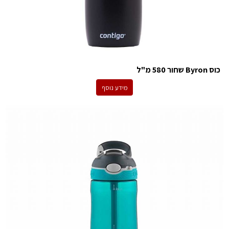
כוס Byron שחור 580 מ"ל
מידע נוסף