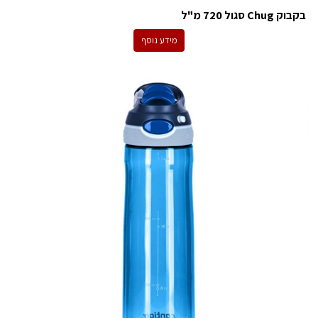
בקבוק Chug סגול 720 מ"ל
מידע נוסף