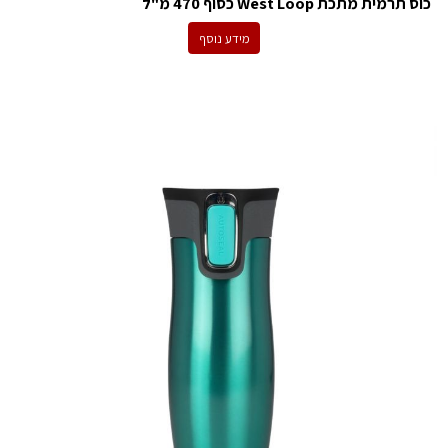
כוס תרמית מתכת West Loop כסוף 470 מ"ל
מידע נוסף