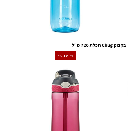
בקבוק Chug תכלת 720 מ"ל
מידע נוסף