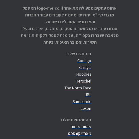
אתוס עסקים מפעילה את אתר logo-me.co.il המספק
מוצרי קד"מ ייחודים ומתנות לעובדים עבור החברות
והארגונים המובילים בישראל.
אנחנו עובדים מול עשרות ספקים, מותגים, יצרנים ובעלי
מלאכה שנבחרו בקפידה, על מנת לספק ללקוחותינו את
השירות והמוצר האיכותי ביותר.
המותגים שלנו
Contigo
Chilly's
Hoodies
Herschel
The North Face
JBL
Samsonite
Lexon
ההתמחויות שלנו
שיטות מיתוג
מארזי קונספט