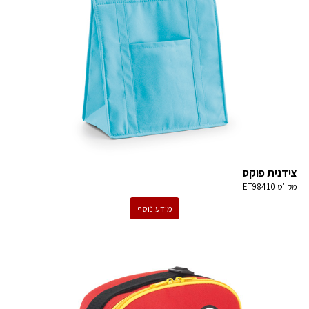
צידנית פוקס
מק''ט
ET98410
מידע נוסף