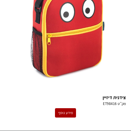
צידנית דיזיין
מק''ט
ET98416
מידע נוסף