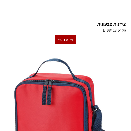
צידנית צבעונית
מק''ט
ET98418
מידע נוסף