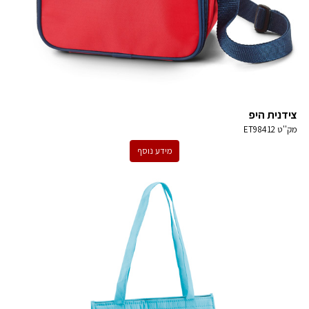
צידנית היפ
מק''ט
ET98412
מידע נוסף