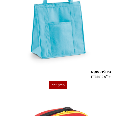
צידנית פוקס
מק''ט
ET98410
מידע נוסף