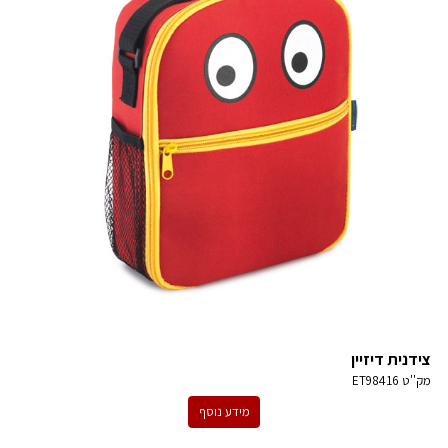
צידנית דיזיין
מק''ט
ET98416
מידע נוסף