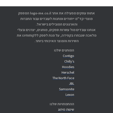
אתוס עסקים מפעילה את אתר logo-me.co.il המספק
מוצרי קד"מ ייחודים ומתנות לעובדים עבור החברות
והארגונים המובילים בישראל.
אנחנו עובדים מול עשרות ספקים, מותגים, יצרנים ובעלי
מלאכה שנבחרו בקפידה, על מנת לספק ללקוחותינו את
השירות והמוצר האיכותי ביותר.
המותגים שלנו
Contigo
Chilly's
Hoodies
Herschel
The North Face
JBL
Samsonite
Lexon
ההתמחויות שלנו
שיטות מיתוג