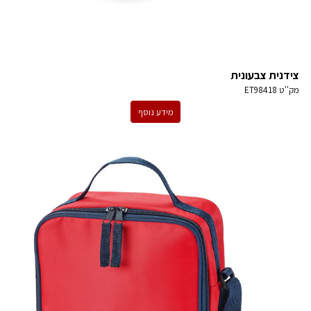
צידנית צבעונית
מק''ט
ET98418
מידע נוסף