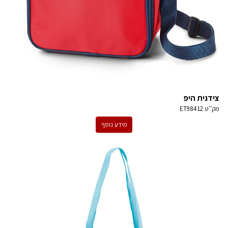
צידנית היפ
מק''ט
ET98412
מידע נוסף