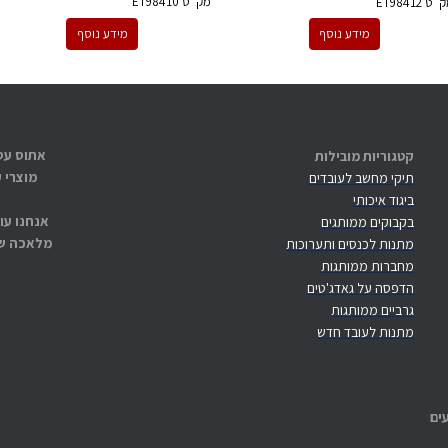
מק''ט
ET98410
ק''ט
ET98412
מידע נוסף
מידע נוסף
קטגוריות מובילות
מוצרי 
תיקי מחשב לעובדים
ביגוד איכותי
אנחנו עו
בקבוקים ממותגים
מלאכה שנ
מתנות לכנסים ותערוכות
מחברות ממותגות
הדפסה על גאדג'טים
גרביים ממותגות
מתנות לעובד חדש
ים