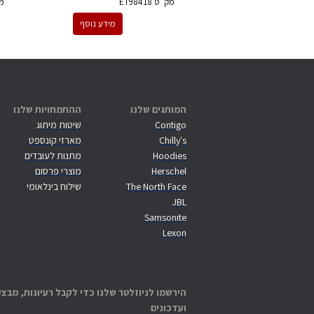
מק''ט
ET98418
מ
מידע נוסף
המותגים שלנו
ההתמחויות שלנו
Contigo
שיטות מיתוג
Chilly's
מארזי קונספט
Hoodies
מתנות לעובדים
Herschel
מוצרי פרסום
The North Face
שילוח בינלאומי
JBL
Samsonite
Lexon
הירשמו לניוזלטר שלנו כדי לקבל רעיונות, מבצע
ועדכונים