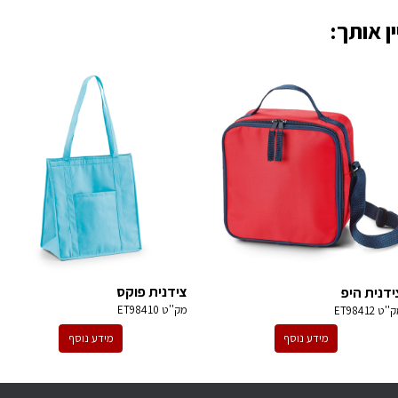
ן אותך:
צידנית פוקס
ידנית היפ
מק''ט
ET98410
ק''ט
ET98412
מידע נוסף
מידע נוסף