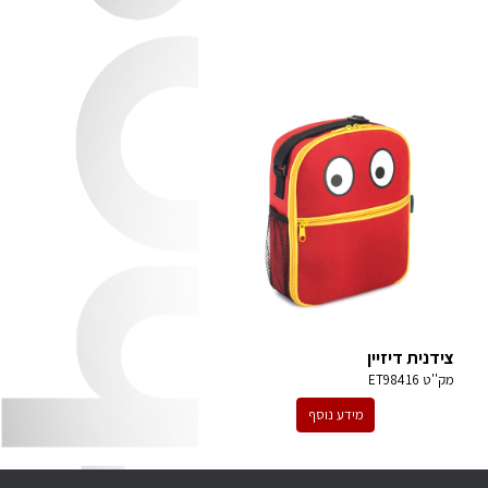
צידנית דיזיין
מק''ט
ET98416
מידע נוסף