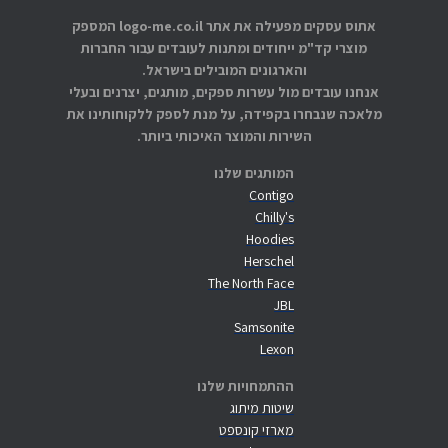
אתוס עסקים מפעילה את אתר logo-me.co.il המספק
מוצרי קד"מ ייחודים ומתנות לעובדים עבור החברות
והארגונים המובילים בישראל.
אנחנו עובדים מול עשרות ספקים, מותגים, יצרנים ובעלי
מלאכה שנבחרו בקפידה, על מנת לספק ללקוחותינו את
השירות והמוצר האיכותי ביותר.
המותגים שלנו
Contigo
Chilly's
Hoodies
Herschel
The North Face
JBL
Samsonite
Lexon
ההתמחויות שלנו
שיטות מיתוג
מארזי קונספט