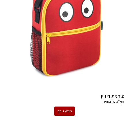
צידנית דיזיין
מק''ט
ET98416
מידע נוסף