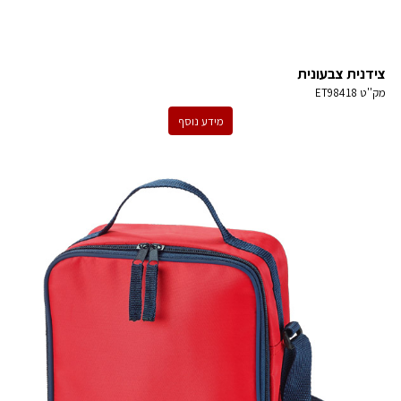
צידנית צבעונית
מק''ט
ET98418
מידע נוסף