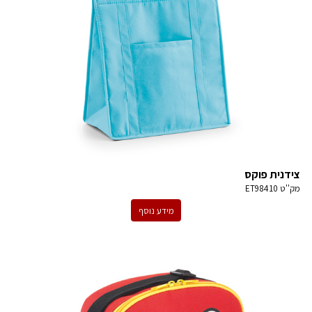
צידנית פוקס
מק''ט
ET98410
מידע נוסף