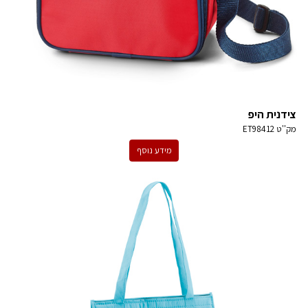
צידנית היפ
מק''ט
ET98412
מידע נוסף