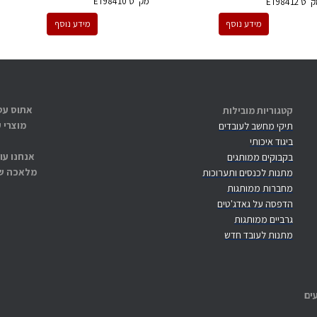
מק''ט
ET98410
ק''ט
ET98412
מידע נוסף
מידע נוסף
קטגוריות מובילות
מוצרי 
תיקי מחשב לעובדים
ביגוד איכותי
אנחנו עו
בקבוקים ממותגים
מלאכה שנ
מתנות לכנסים ותערוכות
מחברות ממותגות
הדפסה על גאדג'טים
גרביים ממותגות
מתנות לעובד חדש
ים