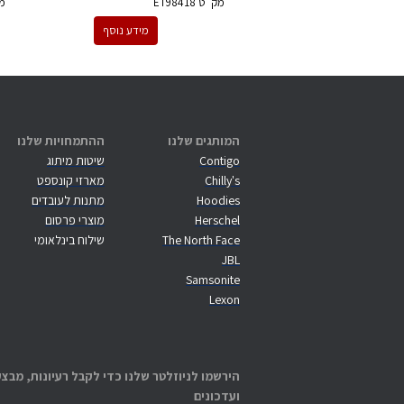
מק''ט
ET98418
מ
מידע נוסף
המותגים שלנו
ההתמחויות שלנו
Contigo
שיטות מיתוג
Chilly's
מארזי קונספט
Hoodies
מתנות לעובדים
Herschel
מוצרי פרסום
The North Face
שילוח בינלאומי
JBL
Samsonite
Lexon
הירשמו לניוזלטר שלנו כדי לקבל רעיונות, מבצע
ועדכונים