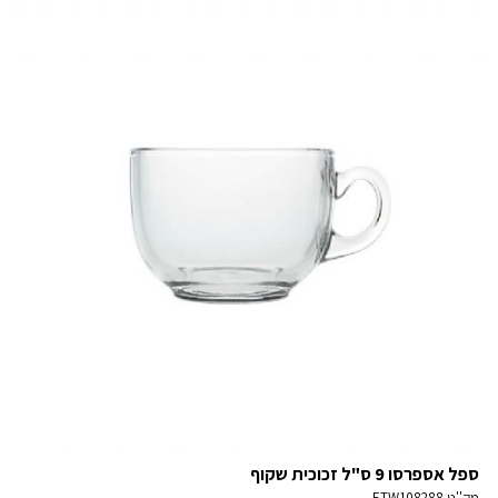
ספל אספרסו 9 ס"ל זכוכית שקוף
מק''ט
ETW108288