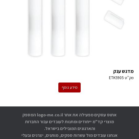
מדגש ענק
מק''ט
ETK5905
מידע נוסף
אתוס עסקים מפעילה את אתר logo-me.co.il המספק
מוצרי קד"מ ייחודים ומתנות לעובדים עבור החברות
והארגונים המובילים בישראל.
אנחנו עובדים מול עשרות ספקים, מותגים, יצרנים ובעלי