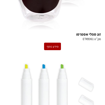
זוג ספלי אספרסו
מק''ט
ETK9361
מידע נוסף