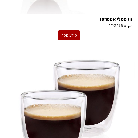
זוג ספלי אספרסו
מק''ט
ETK9368
מידע נוסף