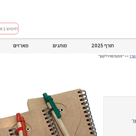
חיפוש
באתר
חורף 2025
מותגים
מארזים
משרד
>> "פנקס ספירל קטן"
ר