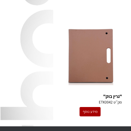
"גרין בוק"
מק''ט
ETK3042
מידע נוסף