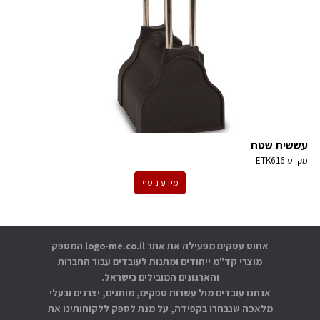
עששית שטח
מק''ט
ETK616
מידע נוסף
אתוס עסקים מפעילה את אתר logo-me.co.il המספק
מוצרי קד"מ ייחודים ומתנות לעובדים עבור החברות
והארגונים המובילים בישראל.
אנחנו עובדים מול עשרות ספקים, מותגים, יצרנים ובעלי
מלאכה שנבחרו בקפידה, על מנת לספק ללקוחותינו את