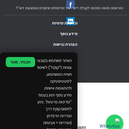
ההרשמה מהווה הסכמה לקבלת דיוור ישיר ופרסומים שיווקיים באמצעות דוא"ל.
מדיניות פרטיות
מידע נוסף
הצהרת נגישות
.
האתר משתמש בקובצי
הבנתי, סגור
.
עוגיות ("קוקיז") לשיפור
חוויית המשתמש,
.
לסטטיסטיקה
ולהתאמות אישיות.
© 2024 Ethos Business. All rights reserved.
מידע נוסף זמין בעמוד
"מדיניות פרטיות". ניתן
...
לחסום קוקיז דרך
..
הגדרות הדפדפן
(הגדרות > אבטחה
הקמת אתרים