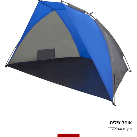
אוהל ציליה
מק''ט
ETZ2944