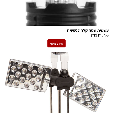
עששית שטח קלה לנשיאה
מק''ט
ETK617
מידע נוסף