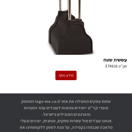
עששית שטח
מק''ט
ETK616
מידע נוסף
אתוס עסקים מפעילה את אתר logo-me.co.il המספק
מוצרי קד"מ ייחודים ומתנות לעובדים עבור החברות
והארגונים המובילים בישראל.
אנחנו עובדים מול עשרות ספקים, מותגים, יצרנים ובעלי
מלאכה שנבחרו בקפידה, על מנת לספק ללקוחותינו את