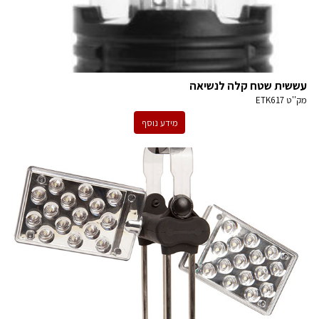
עששית שטח קלה לנשיאה
מק''ט
ETK617
מידע נוסף