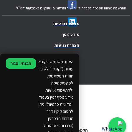
ההרשמה מהווה הסכמה לקבלת דיוור ישיר ופרסומים שיווקיים באמצעות דוא"ל.
מדיניות פרטיות
מידע נוסף
הצהרת נגישות
.
האתר משתמש בקובצי
הבנתי, סגור
.
עוגיות ("קוקיז") לשיפור
חוויית המשתמש,
.
לסטטיסטיקה
ולהתאמות אישיות.
© 2024 Ethos Business. All rights reserved.
מידע נוסף זמין בעמוד
"מדיניות פרטיות". ניתן
...
לחסום קוקיז דרך
..
הגדרות הדפדפן
(הגדרות > אבטחה
הקמת אתרים