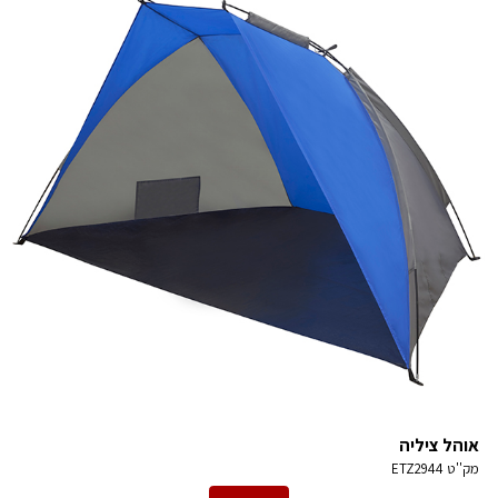
אוהל ציליה
מק''ט
ETZ2944