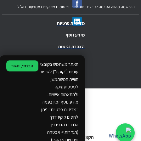
ההרשמה מהווה הסכמה לקבלת דיוור ישיר ופרסומים שיווקיים באמצעות דוא"ל.
מדיניות פרטיות
מידע נוסף
הצהרת נגישות
.
האתר משתמש בקובצי
הבנתי, סגור
.
עוגיות ("קוקיז") לשיפור
חוויית המשתמש,
.
לסטטיסטיקה
ולהתאמות אישיות.
© 2024 Ethos Business. All rights reserved.
מידע נוסף זמין בעמוד
"מדיניות פרטיות". ניתן
...
לחסום קוקיז דרך
..
הגדרות הדפדפן
(הגדרות > אבטחה
הקמת אתרים
ופרטיות > קוקיז).