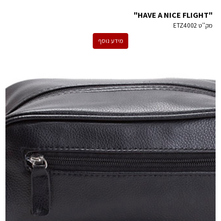
"HAVE A NICE FLIGHT"
מק''ט
ETZ4002
מידע נוסף