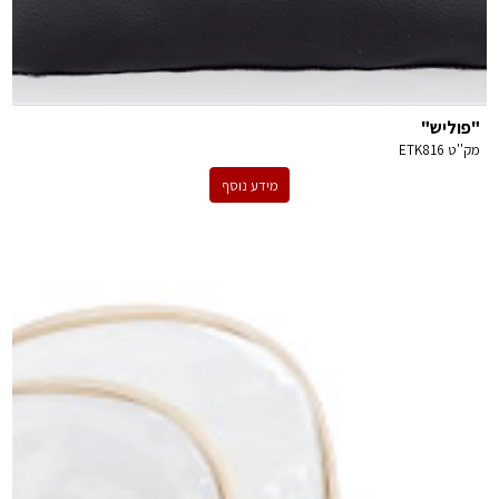
"פוליש"
מק''ט
ETK816
מידע נוסף