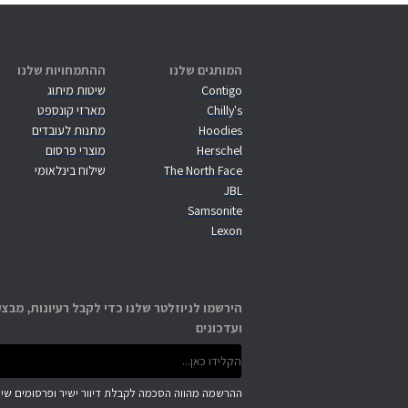
המותגים שלנו
ההתמחויות שלנו
Contigo
שיטות מיתוג
Chilly's
מארזי קונספט
Hoodies
מתנות לעובדים
Herschel
מוצרי פרסום
The North Face
שילוח בינלאומי
JBL
Samsonite
Lexon
הירשמו לניוזלטר שלנו כדי לקבל רעיונות, מבצע
ועדכונים
ההרשמה מהווה הסכמה לקבלת דיוור ישיר ופרסומים שיוו