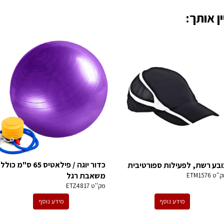
ן אותך:
כדור יוגה / פילאטיס 65 ס"מ כולל
ובע רשת, לפעילות ספורטיבית
משאבת רגל
ק''ט
ETM1576
מק''ט
ETZ4817
מידע נוסף
מידע נוסף