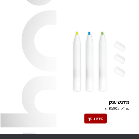
מדגש ענק
מק''ט
ETK5905
מידע נוסף