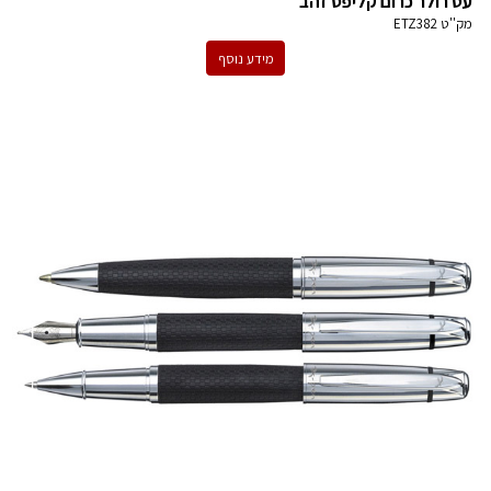
עט רולר כרום קליפס זהב
מק''ט
ETZ382
מידע נוסף