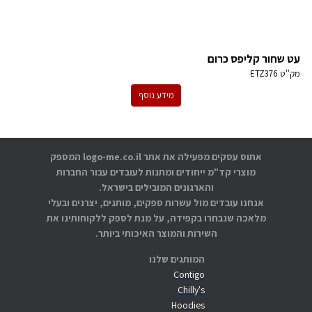
עט שחור קליפס כרום
מק''ט
ETZ376
מידע נוסף
אתוס עסקים מפעילה את אתר logo-me.co.il המספק
מוצרי קד"מ ייחודים ומתנות לעובדים עבור החברות
והארגונים המובילים בישראל.
אנחנו עובדים מול עשרות ספקים, מותגים, יצרנים ובעלי
מלאכה שנבחרו בקפידה, על מנת לספק ללקוחותינו את
השירות והמוצר האיכותי ביותר.
המותגים שלנו
Contigo
Chilly's
Hoodies