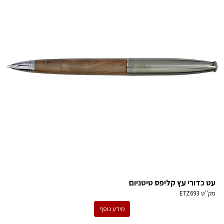
עט כדורי עץ קליפס טיטניום
מק''ט
ETZ693
מידע נוסף