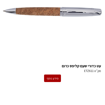
עט כדורי שעם קליפס כרום
מק''ט
ETZ611
מידע נוסף