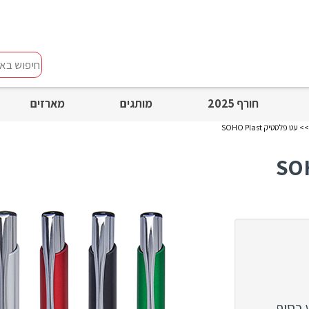
חיפוש
באתר
חורף 2025
מותגים
מארזים
> עט פלסטיק SOHO Plast
כסוף.