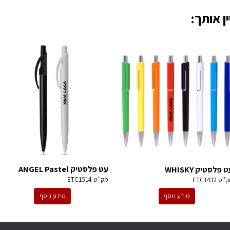
ן אותך:
עט פלסטיק ANGEL Pastel
 פלסטיק WHISKY
מק''ט
ETC1514
ק''ט
ETC1432
מידע נוסף
מידע נוסף