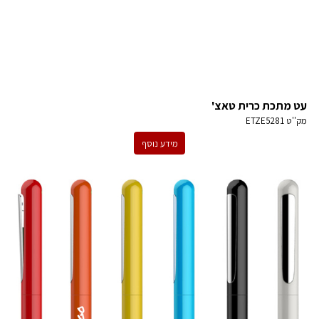
עט מתכת כרית טאצ'
מק''ט
ETZE5281
מידע נוסף