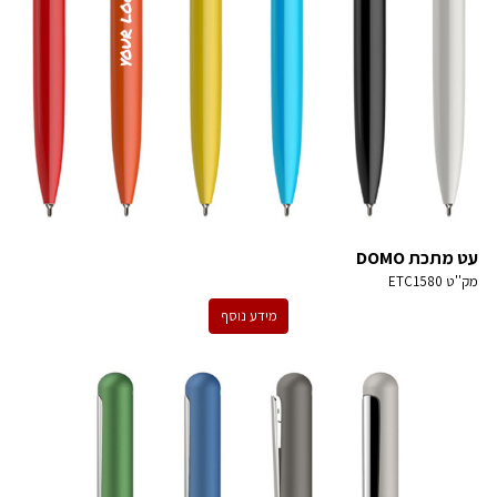
עט מתכת DOMO
מק''ט
ETC1580
מידע נוסף