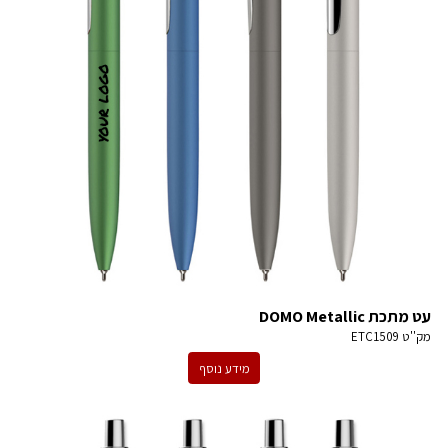
עט מתכת DOMO Metallic
מק''ט
ETC1509
מידע נוסף