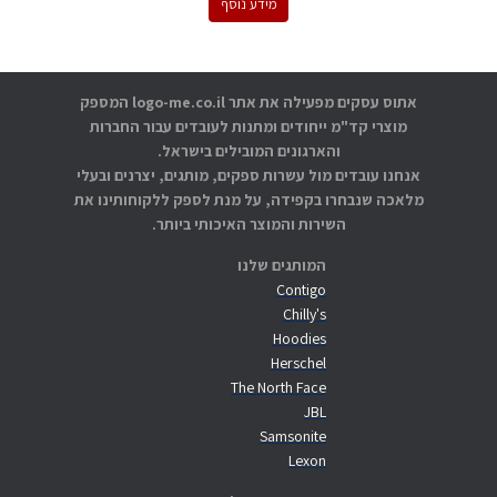
מידע נוסף
אתוס עסקים מפעילה את אתר logo-me.co.il המספק
מוצרי קד"מ ייחודים ומתנות לעובדים עבור החברות
והארגונים המובילים בישראל.
אנחנו עובדים מול עשרות ספקים, מותגים, יצרנים ובעלי
מלאכה שנבחרו בקפידה, על מנת לספק ללקוחותינו את
השירות והמוצר האיכותי ביותר.
המותגים שלנו
Contigo
Chilly's
Hoodies
Herschel
The North Face
JBL
Samsonite
Lexon