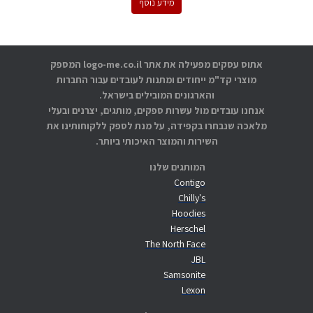
מידע נוסף
אתוס עסקים מפעילה את אתר logo-me.co.il המספק
מוצרי קד"מ ייחודים ומתנות לעובדים עבור החברות
והארגונים המובילים בישראל.
אנחנו עובדים מול עשרות ספקים, מותגים, יצרנים ובעלי
מלאכה שנבחרו בקפידה, על מנת לספק ללקוחותינו את
השירות והמוצר האיכותי ביותר.
המותגים שלנו
Contigo
Chilly's
Hoodies
Herschel
The North Face
JBL
Samsonite
Lexon