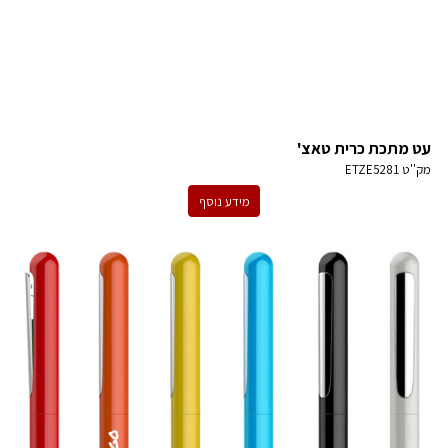
עט מתכת כרית טאצ'
מק''ט
ETZE5281
מידע נוסף