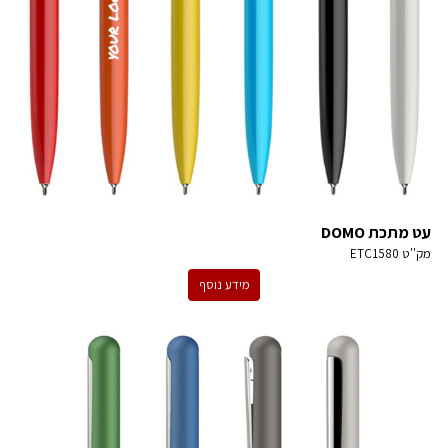
עט מתכת DOMO
מק''ט
ETC1580
מידע נוסף