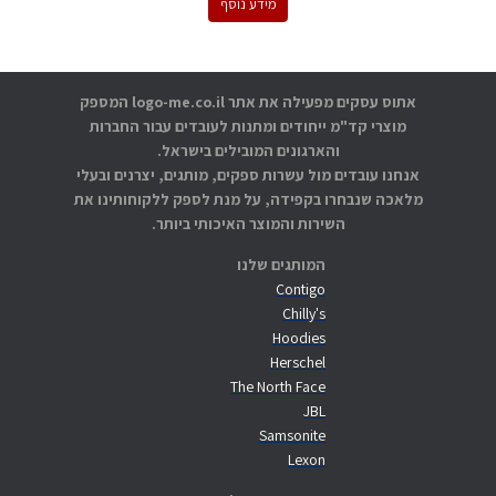
מידע נוסף
אתוס עסקים מפעילה את אתר logo-me.co.il המספק
מוצרי קד"מ ייחודים ומתנות לעובדים עבור החברות
והארגונים המובילים בישראל.
אנחנו עובדים מול עשרות ספקים, מותגים, יצרנים ובעלי
מלאכה שנבחרו בקפידה, על מנת לספק ללקוחותינו את
השירות והמוצר האיכותי ביותר.
המותגים שלנו
Contigo
Chilly's
Hoodies
Herschel
The North Face
JBL
Samsonite
Lexon