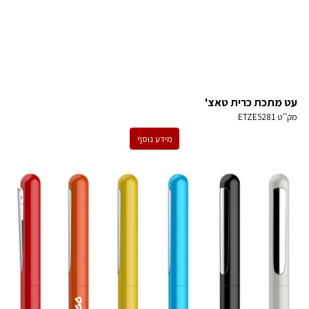
עט מתכת כרית טאצ'
מק''ט
ETZE5281
מידע נוסף