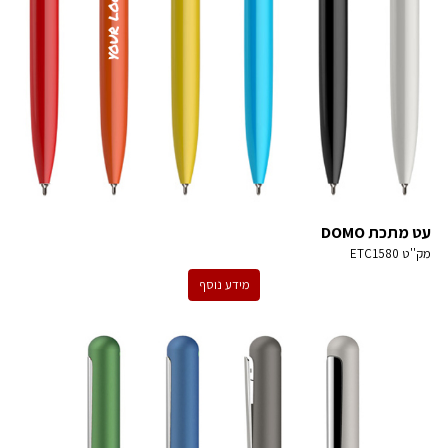
עט מתכת DOMO
מק''ט
ETC1580
מידע נוסף