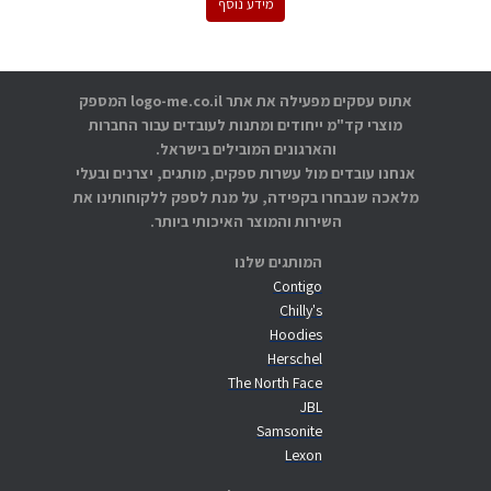
מידע נוסף
אתוס עסקים מפעילה את אתר logo-me.co.il המספק
מוצרי קד"מ ייחודים ומתנות לעובדים עבור החברות
והארגונים המובילים בישראל.
אנחנו עובדים מול עשרות ספקים, מותגים, יצרנים ובעלי
מלאכה שנבחרו בקפידה, על מנת לספק ללקוחותינו את
השירות והמוצר האיכותי ביותר.
המותגים שלנו
Contigo
Chilly's
Hoodies
Herschel
The North Face
JBL
Samsonite
Lexon