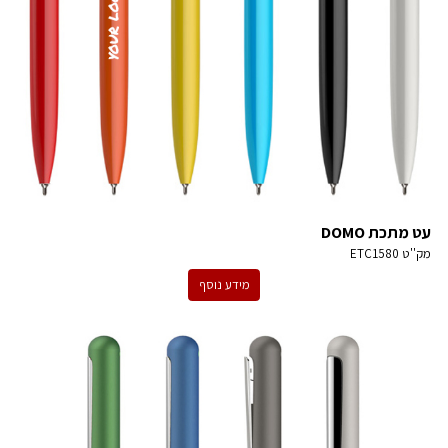
עט מתכת DOMO
מק''ט
ETC1580
מידע נוסף