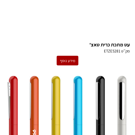
עט מתכת כרית טאצ'
מק''ט
ETZE5281
מידע נוסף