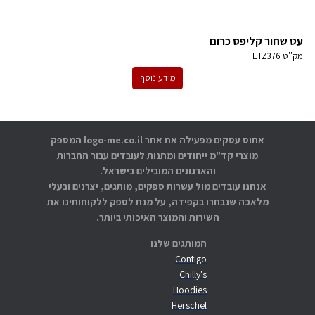
עט שחור קליפס כרום
מק''ט
ETZ376
מידע נוסף
אתוס עסקים מפעילה את אתר logo-me.co.il המספק
מוצרי קד"מ ייחודים ומתנות לעובדים עבור החברות
והארגונים המובילים בישראל.
אנחנו עובדים מול עשרות ספקים, מותגים, יצרנים ובעלי
מלאכה שנבחרו בקפידה, על מנת לספק ללקוחותינו את
השירות והמוצר האיכותי ביותר.
המותגים שלנו
Contigo
Chilly's
Hoodies
Herschel