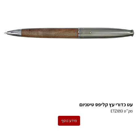
עט כדורי עץ קליפס טיטניום
מק''ט
ETZ693
מידע נוסף