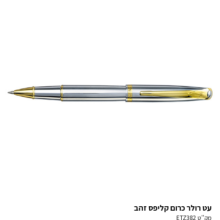
עט רולר כרום קליפס זהב
מק''ט
ETZ382