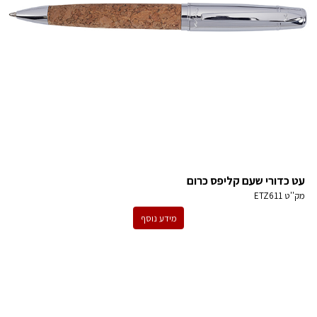
עט כדורי שעם קליפס כרום
מק''ט
ETZ611
מידע נוסף