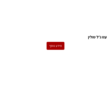
עט ג'ל טולין
מידע נוסף