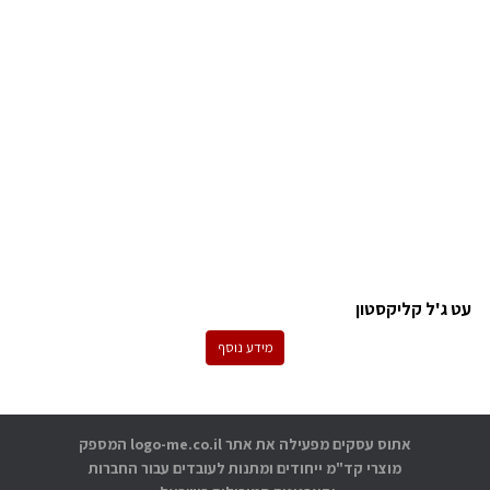
עט ג'ל קליקסטון
מידע נוסף
אתוס עסקים מפעילה את אתר logo-me.co.il המספק
מוצרי קד"מ ייחודים ומתנות לעובדים עבור החברות