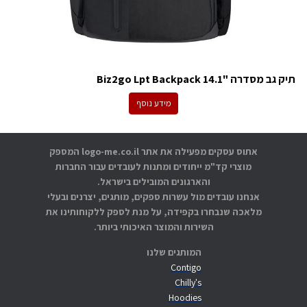
תיק גב מסדרה "14.1 Biz2go Lpt Backpack
מידע נוסף
אתוס עסקים מפעילה את אתר logo-me.co.il המספק
מוצרי קד"מ ייחודים ומתנות לעובדים עבור החברות
והארגונים המובילים בישראל.
אנחנו עובדים מול עשרות ספקים, מותגים, יצרנים ובעלי
מלאכה שנבחרו בקפידה, על מנת לספק ללקוחותינו את
השירות והמוצר האיכותי ביותר.
המותגים שלנו
Contigo
Chilly's
Hoodies