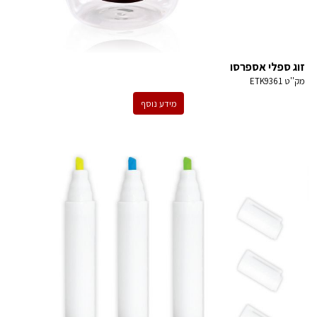
זוג ספלי אספרסו
מק''ט
ETK9361
מידע נוסף