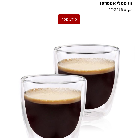
זוג ספלי אספרסו
מק''ט
ETK9368
מידע נוסף