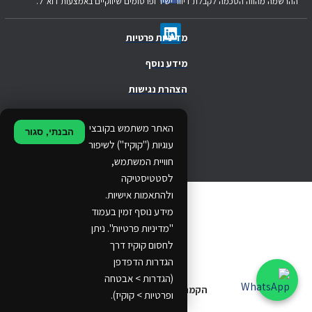
ההרשמה מהווה הסכמה לקבלת דיוור ישיר ופרסומים שיווקיים באמצעות דוא"ל.
מדיניות פרטיות
מידע נוסף
הצהרת נגישות
.
האתר משתמש בקובצי
הבנתי, סגור
.
עוגיות ("קוקיז") לשיפור
חוויית המשתמש,
.
לסטטיסטיקה
ולהתאמות אישיות.
© 2024 Ethos Business. All rights reserved.
מידע נוסף זמין בעמוד
"מדיניות פרטיות". ניתן
...
לחסום קוקיז דרך
..
הגדרות הדפדפן
(הגדרות > אבטחה
הקמת אתרים
ופרטיות > קוקיז).