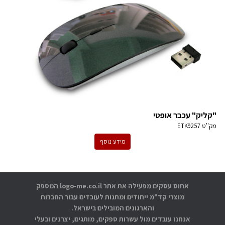
"קליק" עכבר אופטי
מק''ט
ETK9257
מידע נוסף
אתוס עסקים מפעילה את אתר logo-me.co.il המספק
מוצרי קד"מ ייחודים ומתנות לעובדים עבור החברות
והארגונים המובילים בישראל.
אנחנו עובדים מול עשרות ספקים, מותגים, יצרנים ובעלי