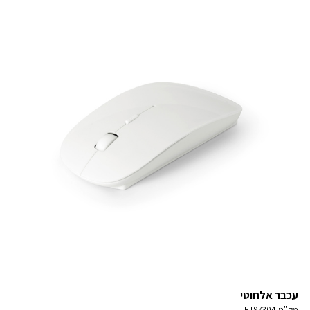
עכבר אלחוטי
מק''ט
ET97304