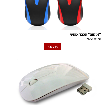
"נטקום" עכבר אופטי
מק''ט
ETK9256
מידע נוסף