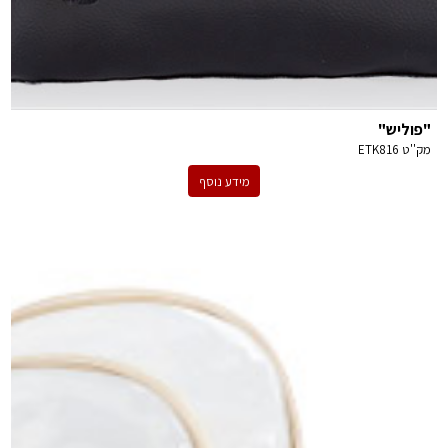
"פוליש"
מק''ט
ETK816
מידע נוסף