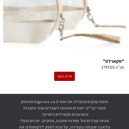
"סקארלט"
מק''ט
ETK7325
מידע נוסף
אתוס עסקים מפעילה את אתר logo-me.co.il המספק
מוצרי קד"מ ייחודים ומתנות לעובדים עבור החברות
והארגונים המובילים בישראל.
אנחנו עובדים מול עשרות ספקים, מותגים, יצרנים ובעלי
מלאכה שנבחרו בקפידה, על מנת לספק ללקוחותינו את