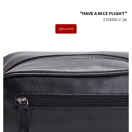
"HAVE A NICE FLIGHT"
מק''ט
ETZ4002
מידע נוסף