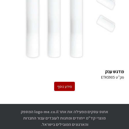
מדגש ענק
מק''ט
ETK5905
מידע נוסף
אתוס עסקים מפעילה את אתר logo-me.co.il המספק
מוצרי קד"מ ייחודים ומתנות לעובדים עבור החברות
והארגונים המובילים בישראל.