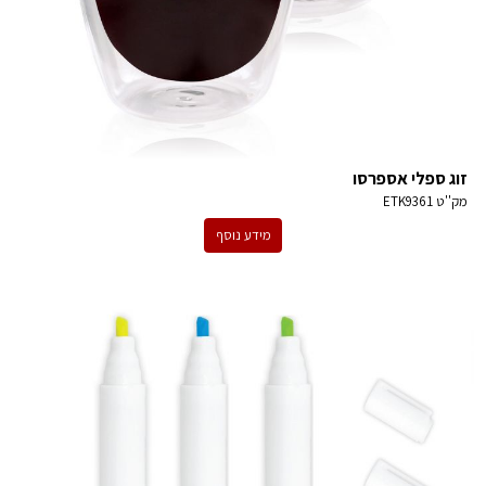
זוג ספלי אספרסו
מק''ט
ETK9361
מידע נוסף