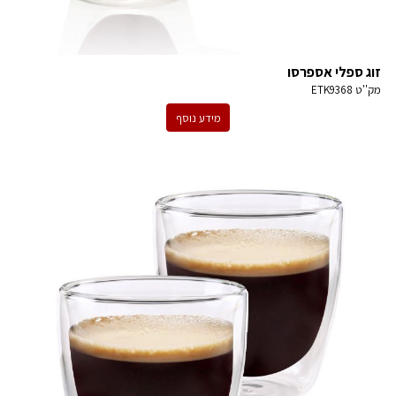
זוג ספלי אספרסו
מק''ט
ETK9368
מידע נוסף