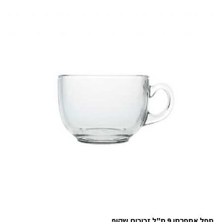
ספל אספרסו 9 ס"ל זכוכית שקוף