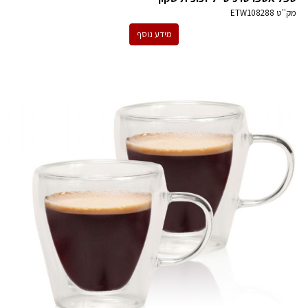
מק''ט
ETW108288
מידע נוסף