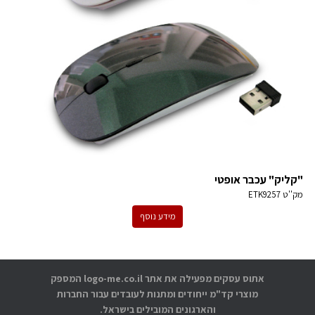
"קליק" עכבר אופטי
מק''ט
ETK9257
מידע נוסף
אתוס עסקים מפעילה את אתר logo-me.co.il המספק
מוצרי קד"מ ייחודים ומתנות לעובדים עבור החברות
והארגונים המובילים בישראל.