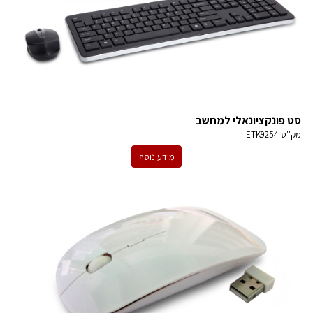
סט פונקציונאלי למחשב
מק''ט
ETK9254
מידע נוסף