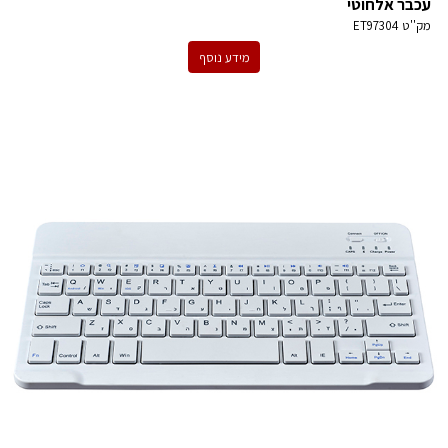
עכבר אלחוטי
מק''ט
ET97304
מידע נוסף