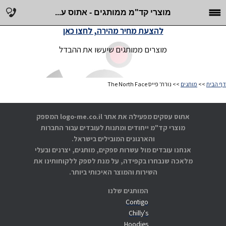
מוצרי קד"מ ממותגים - אתוס ע...
להצעת מחיר מהירה, לחצו כאן
מוצרים ממותגים שיעשו את ההבדל
דף הבית
>>
מותגים
>> נורת' פייס The North Face
אתוס עסקים מפעילה את אתר logo-me.co.il המספק
מוצרי קד"מ ייחודים ומתנות לעובדים עבור החברות
והארגונים המובילים בישראל.
אנחנו עובדים מול עשרות ספקים, מותגים, יצרנים ובעלי
מלאכה שנבחרו בקפידה, על מנת לספק ללקוחותינו את
השירות והמוצר האיכותי ביותר.
המותגים שלנו
Contigo
Chilly's
Hoodies