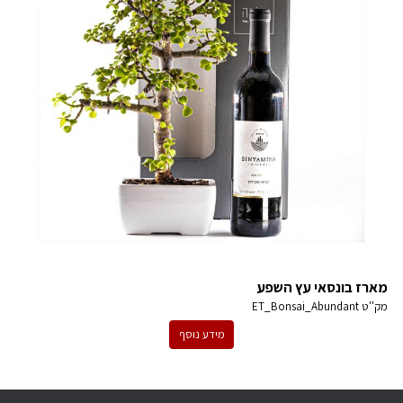
מארז בונסאי עץ השפע
מק''ט
ET_Bonsai_Abundant
מידע נוסף