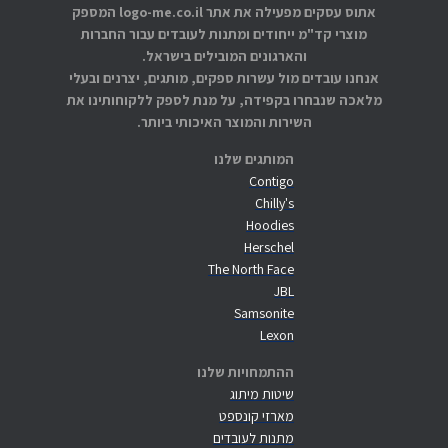
אתוס עסקים מפעילה את אתר logo-me.co.il המספק
מוצרי קד"מ ייחודים ומתנות לעובדים עבור החברות
והארגונים המובילים בישראל.
אנחנו עובדים מול עשרות ספקים, מותגים, יצרנים ובעלי
מלאכה שנבחרו בקפידה, על מנת לספק ללקוחותינו את
השירות והמוצר האיכותי ביותר.
המותגים שלנו
Contigo
Chilly's
Hoodies
Herschel
The North Face
JBL
Samsonite
Lexon
ההתמחויות שלנו
שיטות מיתוג
מארזי קונספט
מתנות לעובדים